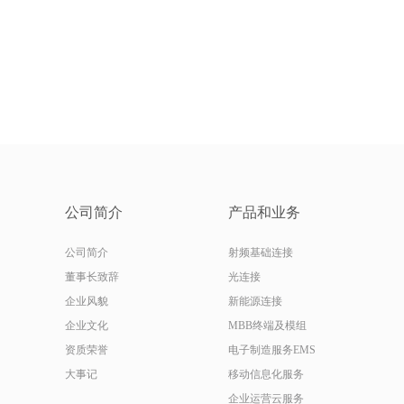
公司简介
产品和业务
公司简介
射频基础连接
董事长致辞
光连接
企业风貌
新能源连接
企业文化
MBB终端及模组
资质荣誉
电子制造服务EMS
大事记
移动信息化服务
企业运营云服务