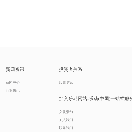
新闻资讯
投资者关系
新闻中心
股票信息
行业快讯
加入乐动网站-乐动(中国)一站式服
文化活动
加入我们
联系我们