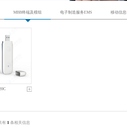
MBB终端及模组
电子制造服务EMS
移动信息
20C
共有
1
条相关信息