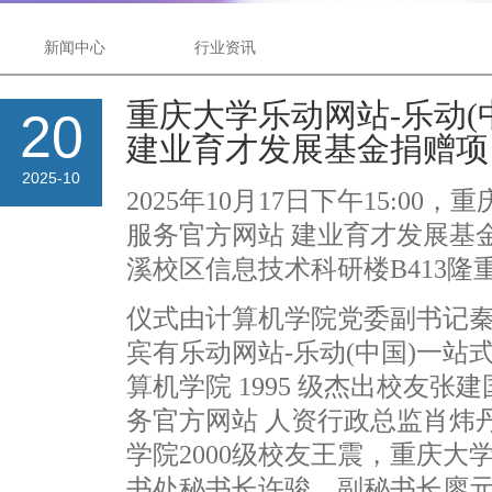
新闻中心
行业资讯
重庆大学乐动网站-乐动(
20
建业育才发展基金捐赠项
2025-10
2025年10月17日下午15:00
服务官方网站 建业育才发展基
溪校区信息技术科研楼B413隆
仪式由计算机学院党委副书记
宾有乐动网站-乐动(中国)一站
算机学院 1995 级杰出校友张
务官方网站 人资行政总监肖炜
学院2000级校友王震，重庆
书处秘书长许骏，副秘书长廖