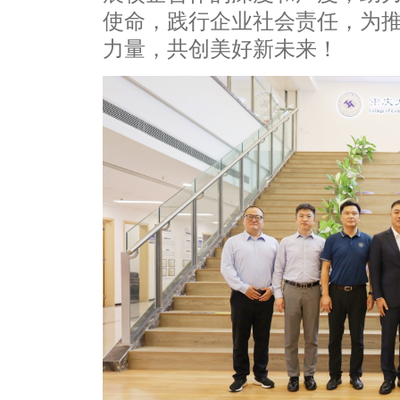
使命，践行企业社会责任，为
力量，共创美好新未来！