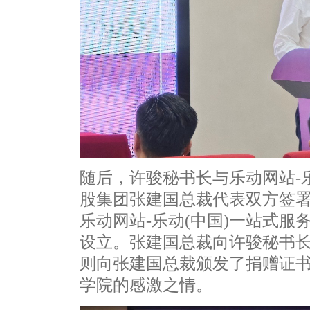
随后，许骏秘书长与乐动网站-乐
股集团张建国总裁代表双方签
乐动网站-乐动(中国)一站式服
设立。张建国总裁向许骏秘书
则向张建国总裁颁发了捐赠证
学院的感激之情。