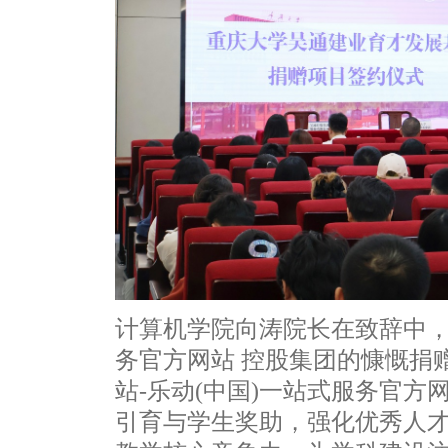
计算机学院向涛院长在致辞中，
务官方网站 控股集团的慷慨捐
站-乐动(中国)一站式服务官方
引育与学生奖助，强化优秀人