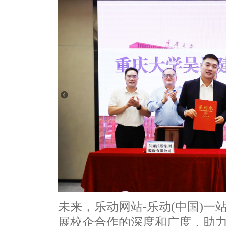
未来，乐动网站-乐动(中国)一
展校企合作的深度和广度，助