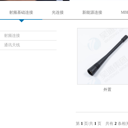
射频基础连接
光连接
新能源连接
MB
射频连接
通讯天线
外置
第
1
页/共
1
页 共有
2
条相